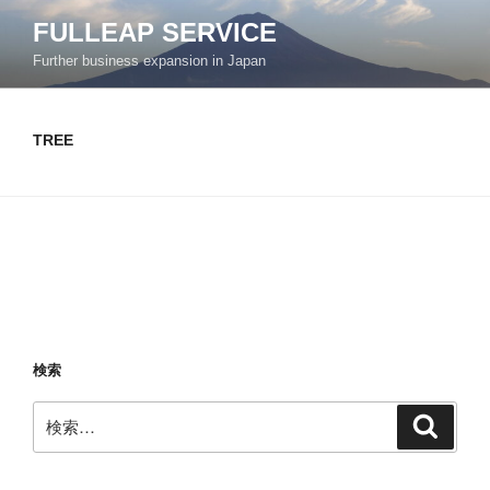
コ
FULLEAP SERVICE
ン
Further business expansion in Japan
テ
ン
ツ
TREE
へ
ス
キ
ッ
プ
検索
検
検
索
索: